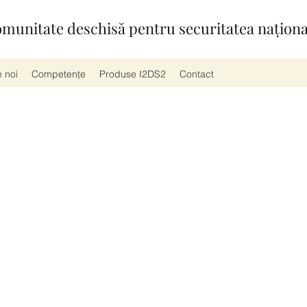
munitate deschisă pentru securitatea naționa
 noi
Competențe
Produse I2DS2
Contact