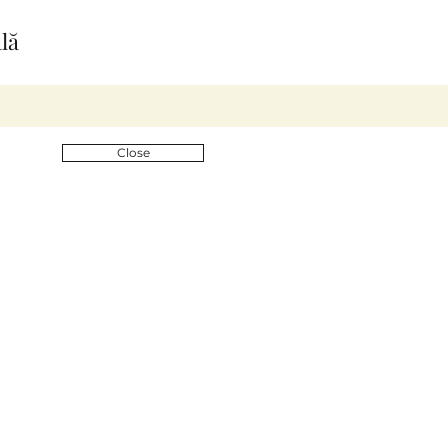
lă
Close